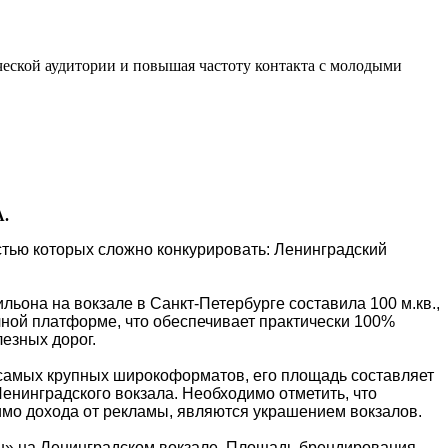
ческой аудитории и повышая частоту контакта с молодыми
A.
стью которых сложно конкурировать: Ленинградский
она на вокзале в Санкт-Петербурге составила 100 м.кв.,
чной платформе, что обеспечивает практически 100%
езных дорог.
 самых крупных широкоформатов, его площадь составляет
енинградского вокзала. Необходимо отметить, что
мо дохода от рекламы, являются украшением вокзалов.
н» на Ленинградском вокзале. Площадь брендирования