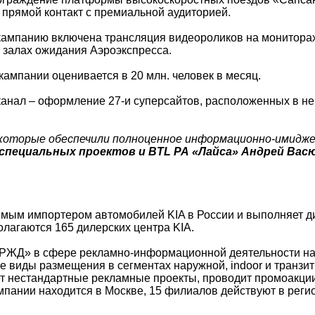
 прямой контакт с премиальной аудиторией.
ампанию включена трансляция видеороликов на мониторах,
 залах ожидания Аэроэкспресса.
ампании оценивается в 20 млн. человек в месяц.
нал – оформление 27-и суперсайтов, расположенных в неп
которые обеспечили полноценное информационно-имиджев
специальных проектов и BTL РА «Лайса» Андрей Вас
мым импортером автомобилей KIA в России и выполняет д
лагаются 165 дилерских центра KIA.
ЖД» в сфере рекламно-информационной деятельности на 
ые виды размещения в сегментах наружной, indoor и транз
ет нестандартные рекламные проекты, проводит промоакци
мпании находится в Москве, 15 филиалов действуют в реги