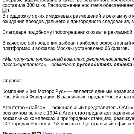
составила 300 м.кв. Расположение носителя обеспечивает
В поддержку ярких имиджевых размещений в рекламную к
ожидания поездов дальнего и пригородного следования, в
Благодаря подобному indoor-решению охват в рекламной к
В качестве ooh-решения выбран наиболее эффективный ка
платформах и вокзалах Москвы установлено 66 флагов.
«Мы получили уникальный комплекс рекламоносителей, 
пассажиропотока», - отмечает
руководитель отдела 
Справка:
Компания «Киа Моторс Рус» — является единым независи
Российской Федерации. В различных городах России распо
Агентство «Лайса»
—
официальный представитель ОАО «Р
рекламном рынке с 1994 г. Агентство предлагает различн
вокзальных комплексах и пригородных станциях, реализу
147 городах России и 153 вокзалах. Центральный офис ко
Просмотров: 8377
Назад к списку