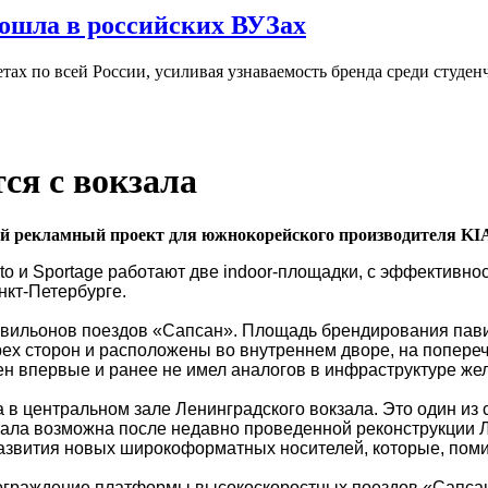
ошла в российских ВУЗах
ах по всей России, усиливая узнаваемость бренда среди студен
ся с вокзала
ый рекламный проект для южнокорейского производителя KI
o и Sportage работают две indoor-площадки, с эффективно
нкт-Петербурге.
ильонов поездов «Сапсан». Площадь брендирования павиль
рех сторон и расположены во внутреннем дворе, на попере
н впервые и ранее не имел аналогов в инфраструктуре жел
 в центральном зале Ленинградского вокзала. Это один из
стала возможна после недавно проведенной реконструкции Л
азвития новых широкоформатных носителей, которые, поми
 ограждение платформы высокоскоростных поездов «Сапса