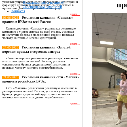
пр
усиливая узнаваемость среди молодежной аудитории и
Владельцам indoor носителей
формируя дополнительный контакт со студентами в
Собственникам помещений
привычной для них образовательной среде.
Контакты
далее...
Рекламная кампания «Самокат»
03.06.2026
прошла в ВУЗах по всей России
Сервис доставки «Самокат» реализовал рекламную
кампанию в университетах по всей стране, усиливая
присутствие бренда в молодежной среде и повышая
частоту контакта с целевой аудиторией.
далее...
Рекламная кампания «Золотой
27.05.2026
короны» прошла в торговых центрах
«Золотая корона» реализовала рекламную кампанию
в торговых центрах по всей России, усиливая
узнаваемость бренда среди широкой аудитории и
повышая частоту контакта с потребителями.
далее...
Рекламная кампания сети «Магнит»
21.05.2026
прошла в российских ВУЗах
Сеть «Магнит» реализовала рекламную кампанию в
университетах по всей России, усиливая узнаваемость
бренда среди студенческой аудитории и повышая
частоту контакта с молодыми потребителями.
далее...
Все новости