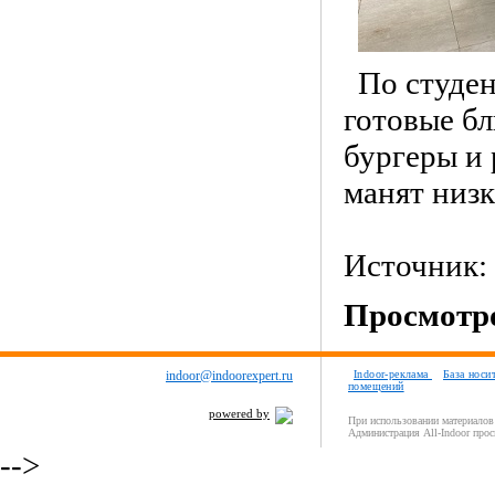
По студе
готовые бл
бургеры и 
манят низк
Источник:
Просмотро
indoor@indoorexpert.ru
Indoor-реклама
База носи
помещений
powered by
При использовании материалов 
Администрация All-Indoor прос
-->