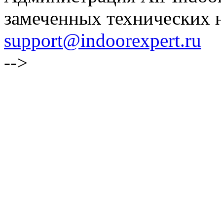
замеченных технических н
support@indoorexpert.ru
-->