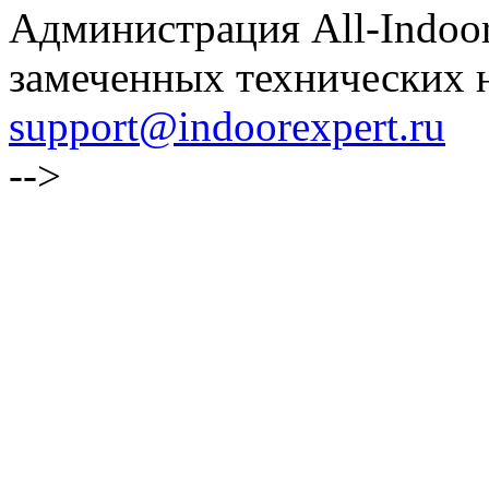
Администрация All-Indoor
замеченных технических н
support@indoorexpert.ru
-->