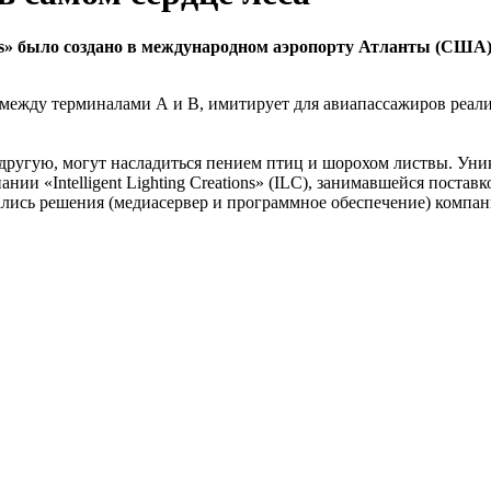
ths» было создано в международном аэропорту Атланты (США)
 между терминалами А и В, имитирует для авиапассажиров реали
другую, могут насладиться пением птиц и шорохом листвы. Уник
нии «Intelligent Lighting Creations» (ILC), занимавшейся пост
ались решения (медиасервер и программное обеспечение) компан