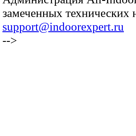
замеченных технических н
support@indoorexpert.ru
-->