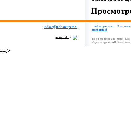
Просмотро
indoor@indoorexpert.ru
Indoor-реклама
База носи
помещений
powered by
При использовании материалов 
Администрация All-Indoor прос
-->