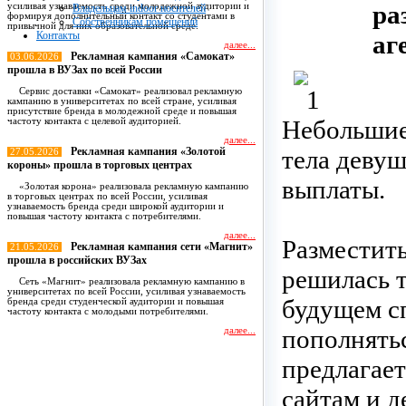
ра
усиливая узнаваемость среди молодежной аудитории и
Владельцам indoor носителей
формируя дополнительный контакт со студентами в
Собственникам помещений
привычной для них образовательной среде.
Контакты
аг
далее...
Рекламная кампания «Самокат»
03.06.2026
прошла в ВУЗах по всей России
Сервис доставки «Самокат» реализовал рекламную
кампанию в университетах по всей стране, усиливая
присутствие бренда в молодежной среде и повышая
Небольшие
частоту контакта с целевой аудиторией.
далее...
Рекламная кампания «Золотой
тела девуш
27.05.2026
короны» прошла в торговых центрах
выплаты.
«Золотая корона» реализовала рекламную кампанию
в торговых центрах по всей России, усиливая
узнаваемость бренда среди широкой аудитории и
повышая частоту контакта с потребителями.
далее...
Разместит
Рекламная кампания сети «Магнит»
21.05.2026
прошла в российских ВУЗах
решилась т
Сеть «Магнит» реализовала рекламную кампанию в
университетах по всей России, усиливая узнаваемость
будущем сп
бренда среди студенческой аудитории и повышая
частоту контакта с молодыми потребителями.
пополнять
далее...
предлагае
Все новости
сайтам и д