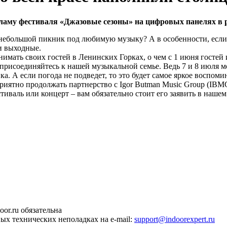
аму фестиваля «Джазовые сезоны» на цифровых панелях в р
и небольшой пикник под любимую музыку? А в особенности, если
и выходные.
нимать своих гостей в Ленинских Горках, о чем с 1 июня госте
о присоединяйтесь к нашей музыкальной семье. Ведь 7 и 8 июля 
. А если погода не подведет, то это будет самое яркое воспомин
иятно продолжать партнерство с Igor Butman Music Group (IBM
иваль или концерт – вам обязательно стоит его заявить в нашем
or.ru обязательна
ных технических неполадках на e-mail:
support@indoorexpert.ru