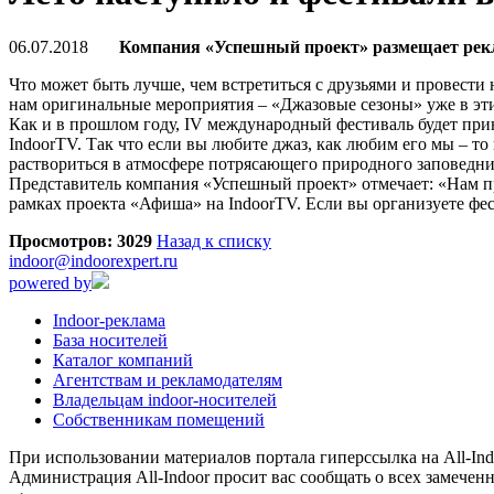
06.07.2018
Компания «Успешный проект» размещает рекл
Что может быть лучше, чем встретиться с друзьями и провест
нам оригинальные мероприятия – «Джазовые сезоны» уже в эт
Как и в прошлом году, IV международный фестиваль будет при
IndoorTV. Так что если вы любите джаз, как любим его мы – т
раствориться в атмосфере потрясающего природного заповедника
Представитель компания «Успешный проект» отмечает: «Нам пр
рамках проекта «Афиша» на IndoorTV. Если вы организуете фест
Просмотров: 3029
Назад к списку
indoor@indoorexpert.ru
powered by
Indoor-реклама
База носителей
Каталог компаний
Агентствам и рекламодателям
Владельцам indoor-носителей
Собственникам помещений
При использовании материалов портала гиперссылка на All-Indo
Администрация All-Indoor просит вас сообщать о всех замечен