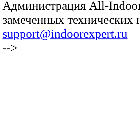
Администрация All-Indoor
замеченных технических н
support@indoorexpert.ru
-->