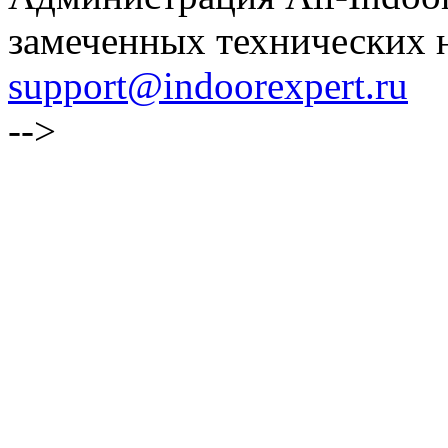
замеченных технических н
support@indoorexpert.ru
-->