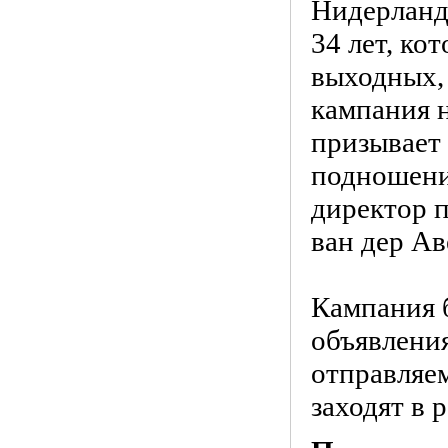
Нидерландо
34 лет, ко
выходных,
кампания н
призывает 
подношени
директор 
ван дер Ав
Кампания б
объявления
отправляем
заходят в 