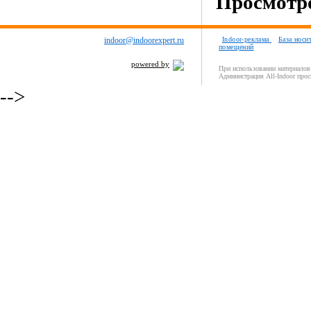
Просмотро
indoor@indoorexpert.ru
Indoor-реклама
База носи
помещений
powered by
При использовании материалов 
Администрация All-Indoor прос
-->