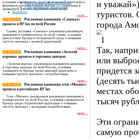
и уважай»
усиливая узнаваемость среди молодежной аудитории и
Владельцам indoor носителей
формируя дополнительный контакт со студентами в
Собственникам помещений
привычной для них образовательной среде.
туристов.
Контакты
далее...
Рекламная кампания «Самокат»
03.06.2026
города Ам
прошла в ВУЗах по всей России
Сервис доставки «Самокат» реализовал рекламную
кампанию в университетах по всей стране, усиливая
присутствие бренда в молодежной среде и повышая
частоту контакта с целевой аудиторией.
Так, напри
далее...
Рекламная кампания «Золотой
27.05.2026
короны» прошла в торговых центрах
или выбро
«Золотая корона» реализовала рекламную кампанию
в торговых центрах по всей России, усиливая
придется з
узнаваемость бренда среди широкой аудитории и
повышая частоту контакта с потребителями.
(десять ты
далее...
Рекламная кампания сети «Магнит»
21.05.2026
местах обо
прошла в российских ВУЗах
Сеть «Магнит» реализовала рекламную кампанию в
тысяч рубл
университетах по всей России, усиливая узнаваемость
бренда среди студенческой аудитории и повышая
частоту контакта с молодыми потребителями.
далее...
Эти огран
Все новости
самую про