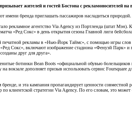
призывает жителей и гостей Бостона с рекламоносителей на 
 от имени бренда приглашать пассажиров насладиться природой.
ало рекламное агентство Via Agency из Портленда (штат Мэн). 
тча «Ред Сокс» в день открытия сезона Главной лиги бейсбола
мой печатной рекламы в «Нью-Йорк Таймс», с помощью игры слов 
 «Ред Сокс», включают изображение стадиона «Фенуэй Парк» и
созданы друг для друга».
нитые ботинки Bean Boots «официальной обувью болельщиков н
у на вокзале дополняет призыв использовать сервис Foursquare
 бренде, и эта кампания пропагандирует ценности совместной р
 по клиентской стратегии Via Agency. По его словам, это может