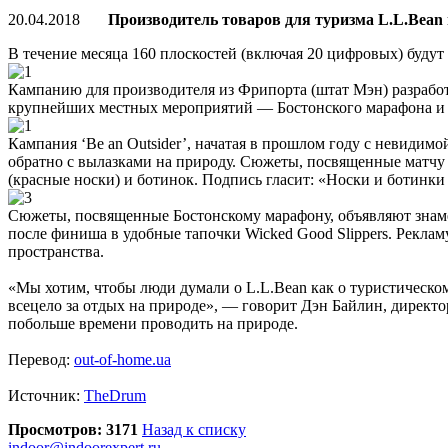
20.04.2018
Производитель товаров для туризма L.L.Bean 
В течение месяца 160 плоскостей (включая 20 цифровых) будут
Кампанию для производителя из Фрипорта (штат Мэн) разработ
крупнейших местных мероприятий — Бостонского марафона и ма
Кампания ‘Be an Outsider’, начатая в прошлом году с невиди
обратно с вылазками на природу. Сюжеты, посвященные матчу
(красные носки) и ботинок. Подпись гласит: «Носки и ботинки 
Сюжеты, посвященные Бостонскому марафону, объявляют знаме
после финиша в удобные тапочки Wicked Good Slippers. Реклам
пространства.
«Мы хотим, чтобы люди думали о L.L.Bean как о туристическом
всецело за отдых на природе», — говорит Дэн Байлин, директор
побольше времени проводить на природе.
Перевод:
out-of-home.ua
Источник:
TheDrum
Просмотров: 3171
Назад к списку
indoor@indoorexpert.ru