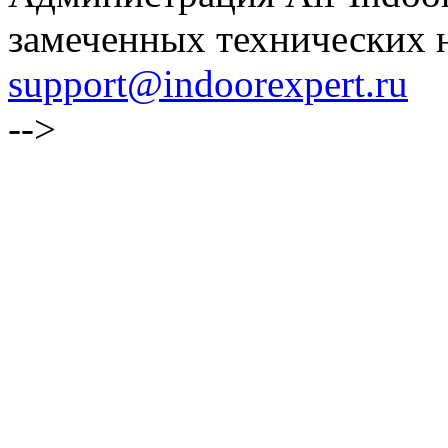
замеченных технических н
support@indoorexpert.ru
-->