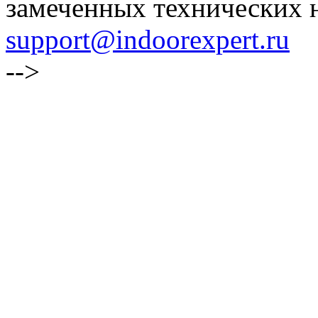
замеченных технических н
support@indoorexpert.ru
-->