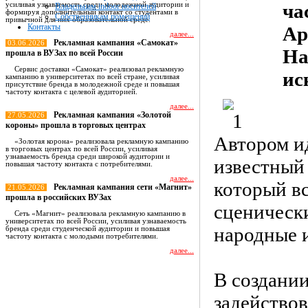
ча
усиливая узнаваемость среди молодежной аудитории и
Владельцам indoor носителей
формируя дополнительный контакт со студентами в
Собственникам помещений
привычной для них образовательной среде.
Контакты
Ap
далее...
Рекламная кампания «Самокат»
03.06.2026
На
прошла в ВУЗах по всей России
Сервис доставки «Самокат» реализовал рекламную
ис
кампанию в университетах по всей стране, усиливая
присутствие бренда в молодежной среде и повышая
частоту контакта с целевой аудиторией.
далее...
Рекламная кампания «Золотой
27.05.2026
короны» прошла в торговых центрах
Автором и
«Золотая корона» реализовала рекламную кампанию
в торговых центрах по всей России, усиливая
узнаваемость бренда среди широкой аудитории и
известный
повышая частоту контакта с потребителями.
далее...
который в
Рекламная кампания сети «Магнит»
21.05.2026
прошла в российских ВУЗах
сценически
Сеть «Магнит» реализовала рекламную кампанию в
университетах по всей России, усиливая узнаваемость
народные 
бренда среди студенческой аудитории и повышая
частоту контакта с молодыми потребителями.
далее...
В создани
Все новости
задейство