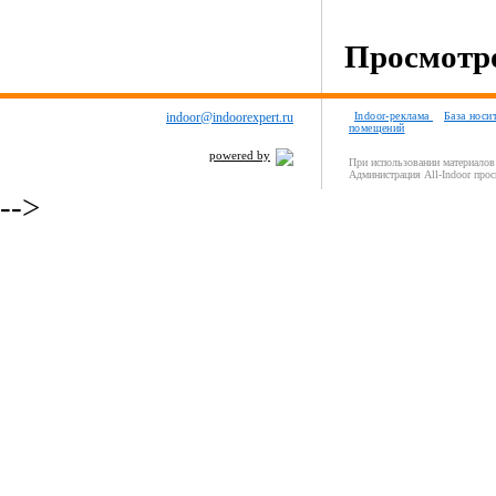
Просмотро
indoor@indoorexpert.ru
Indoor-реклама
База носи
помещений
powered by
При использовании материалов 
Администрация All-Indoor прос
-->