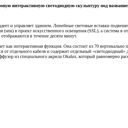
 новую интерактивную светодиодную скульптуру под названием
 владеет и управляет зданием. Линейные световые вставки подве
я (sms) в проект искусственного освещения (SSL), а система в 
 отображаются в течение десяти минут.
тает как интерактивная функция. Она состоит из 70 вертикальн
ся от отдельного кабеля и содержит отдельный «светодиодный» д
ффузор из специального акрила Okalux, который равномерно расс