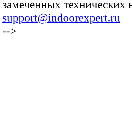
замеченных технических н
support@indoorexpert.ru
-->