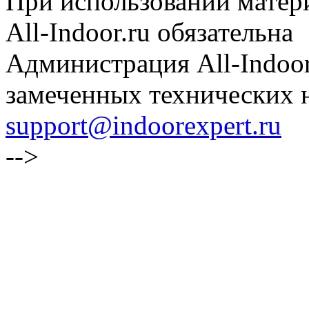
При использовании матери
All-Indoor.ru обязательна
Администрация All-Indoor
замеченных технических н
support@indoorexpert.ru
-->