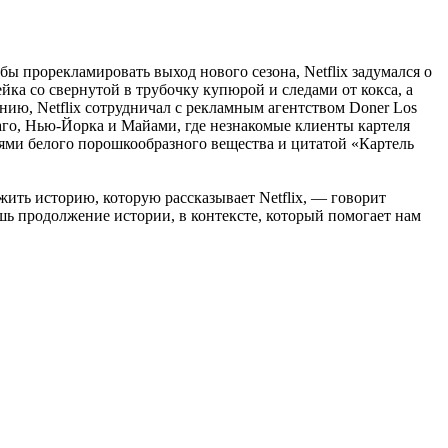
ы прорекламировать выход нового сезона, Netflix задумался о
ейка со свернутой в трубочку купюрой и следами от кокса, а
анию, Netflix сотрудничал с рекламным агентством Doner Los
каго, Нью-Йорка и Майами, где незнакомые клиенты картеля
иями белого порошкообразного вещества и цитатой «Картель
жить историю, которую рассказывает Netflix, — говорит
ишь продолжение истории, в контексте, который помогает нам