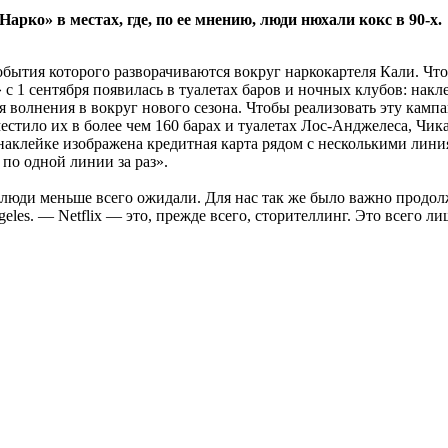
арко» в местах, где, по ее мнению, люди нюхали кокс в 90-х.
бытия которого разворачиваются вокруг наркокартеля Кали. Чтоб
 с 1 сентября появилась в туалетах баров и ночных клубов: накл
я волнения в вокруг нового сезона. Чтобы реализовать эту камп
местило их в более чем 160 барах и туалетах Лос-Анджелеса, Чи
 наклейке изображена кредитная карта рядом с несколькими лин
по одной линии за раз».
е люди меньше всего ожидали. Для нас так же было важно продол
les. — Netflix — это, прежде всего, сторителлинг. Это всего л