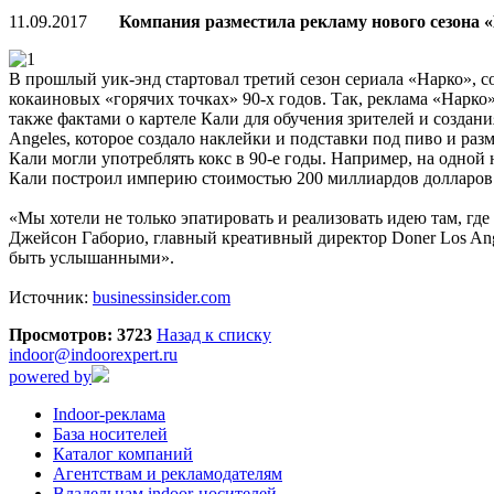
11.09.2017
Компания разместила рекламу нового сезона «Н
В прошлый уик-энд стартовал третий сезон сериала «Нарко», со
кокаиновых «горячих точках» 90-х годов. Так, реклама «Нарко»
также фактами о картеле Кали для обучения зрителей и создани
Angeles, которое создало наклейки и подставки под пиво и раз
Кали могли употреблять кокс в 90-е годы. Например, на одной
Кали построил империю стоимостью 200 миллиардов долларов 
«Мы хотели не только эпатировать и реализовать идею там, гд
Джейсон Габорио, главный креативный директор Doner Los Ange
быть услышанными».
Источник:
businessinsider.com
Просмотров: 3723
Назад к списку
indoor@indoorexpert.ru
powered by
Indoor-реклама
База носителей
Каталог компаний
Агентствам и рекламодателям
Владельцам indoor-носителей