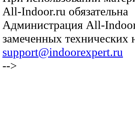
All-Indoor.ru обязательна
Администрация All-Indoor
замеченных технических н
support@indoorexpert.ru
-->