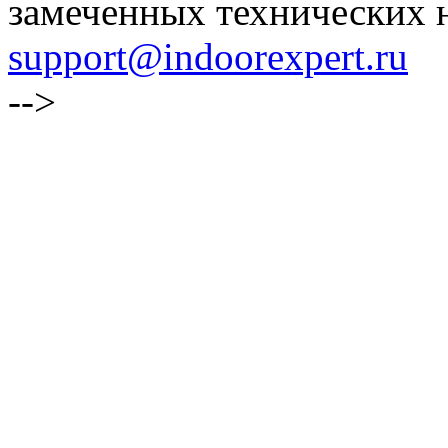
замеченных технических н
support@indoorexpert.ru
-->