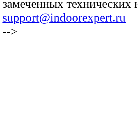
замеченных технических н
support@indoorexpert.ru
-->