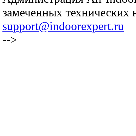
замеченных технических н
support@indoorexpert.ru
-->