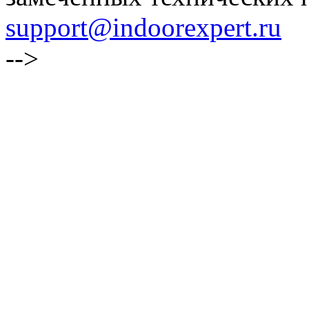
support@indoorexpert.ru
-->