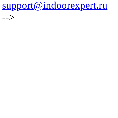
support@indoorexpert.ru
-->