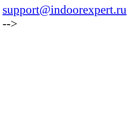
support@indoorexpert.ru
-->