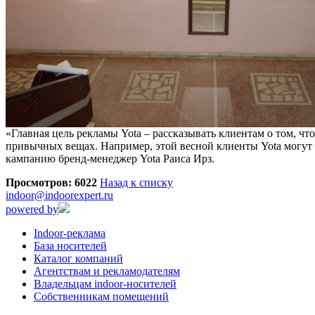
«Главная цель рекламы Yota – рассказывать клиентам о том, 
привычных вещах. Например, этой весной клиенты Yota могут н
кампанию бренд-менеджер Yota Раиса Ирз.
Просмотров: 6022
Назад к списку
indoor@indoorexpert.ru
powered by
Indoor-реклама
База носителей
Каталог компаний
Агентствам и рекламодателям
Владельцам indoor-носителей
Собственникам помещений