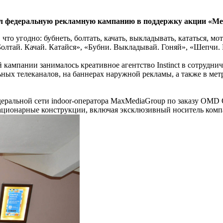
вёл федеральную рекламную кампанию в поддержку акции «Ме
то угодно: бубнеть, болтать, качать, выкладывать, кататься, мо
олтай. Качай. Катайся», «Бубни. Выкладывай. Гоняй», «Шепчи.
кампании занималось креативное агентство Instinct в сотруднич
ых телеканалов, на баннерах наружной рекламы, а также в метр
еральной сети indoor-оператора MaxMediaGroup по заказу OMD 
тационарные конструкции, включая эксклюзивный носитель комп