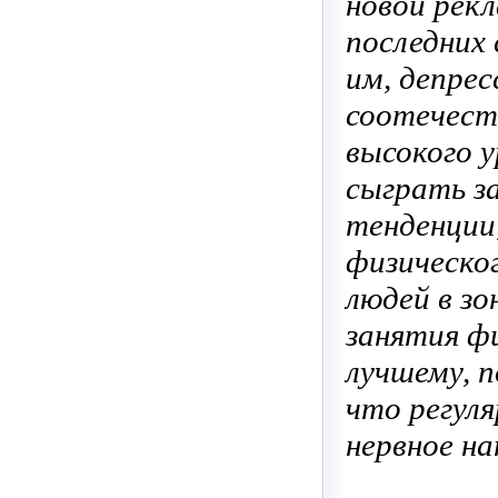
новой рек
последних 
им, депре
соотечест
высокого 
сыграть з
тенденции,
физическог
людей в зо
занятия ф
лучшему, п
что регул
нервное н