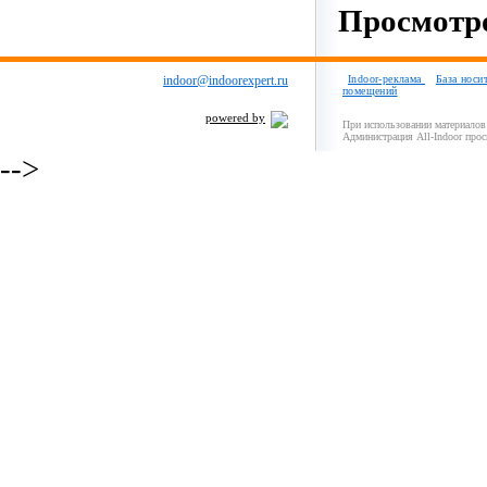
Просмотро
indoor@indoorexpert.ru
Indoor-реклама
База носи
помещений
powered by
При использовании материалов 
Администрация All-Indoor прос
-->