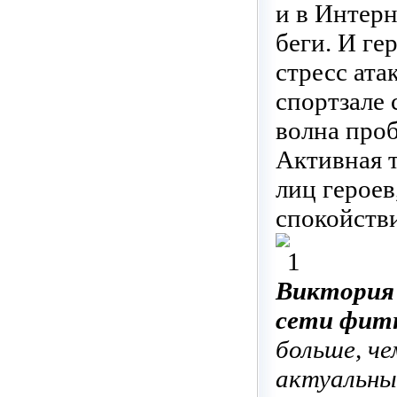
и в Интерн
беги. И ге
стресс ата
спортзале 
волна проб
Активная т
лиц героев
спокойстви
Виктория 
сети фитн
больше, ч
актуальны