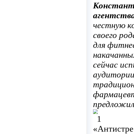
Константи
агентства
честную к
своего ро
для фитне
накачанны
сейчас ис
аудитории
традицион
фармацевт
предложил
«Антистре