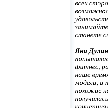
всех стор
возможнос
удовольств
занимайте
станете с
Яна Дулин
попыталис
фитнес, ра
наше врем
модели, а
похожие на
получилас
концепция