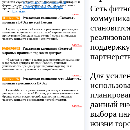
усиливая узнаваемость среди молодежной аудитории и
Владельцам indoor носителей
формируя дополнительный контакт со студентами в
Сеть фитне
Собственникам помещений
привычной для них образовательной среде.
Контакты
далее...
коммуника
Рекламная кампания «Самокат»
03.06.2026
прошла в ВУЗах по всей России
становится
Сервис доставки «Самокат» реализовал рекламную
кампанию в университетах по всей стране, усиливая
реализова
присутствие бренда в молодежной среде и повышая
частоту контакта с целевой аудиторией.
поддержку
далее...
Рекламная кампания «Золотой
27.05.2026
короны» прошла в торговых центрах
партнерст
«Золотая корона» реализовала рекламную кампанию
в торговых центрах по всей России, усиливая
узнаваемость бренда среди широкой аудитории и
повышая частоту контакта с потребителями.
Для усиле
далее...
Рекламная кампания сети «Магнит»
21.05.2026
использов
прошла в российских ВУЗах
Сеть «Магнит» реализовала рекламную кампанию в
планирова
университетах по всей России, усиливая узнаваемость
бренда среди студенческой аудитории и повышая
частоту контакта с молодыми потребителями.
данный ин
далее...
выбора на
Все новости
жизни горо