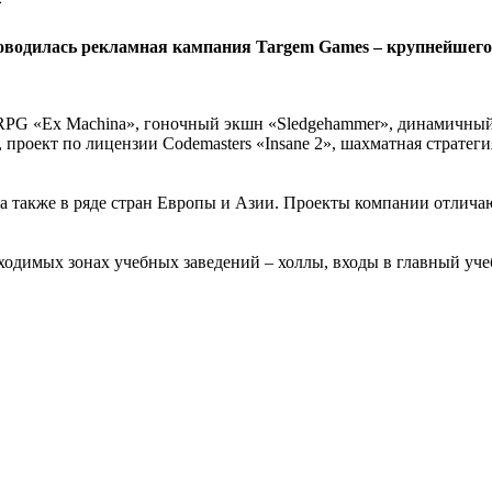
проводилась рекламная кампания Targem Games – крупнейшег
RPG «Ex Machina», гоночный экшн «Sledgehammer», динамичный
проект по лицензии Codemasters «Insane 2», шахматная стратегия
 а также в ряде стран Европы и Азии. Проекты компании отлича
одимых зонах учебных заведений – холлы, входы в главный уче