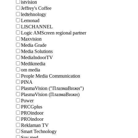
istvision
Jeffrey's Coffee
ledtehnology
Lemonad
LISCHANNEL
Logic AMScreen regional partner
Maxvision
Media Grade
Media Solutions
MediaIndoorTV
Medikmedia
om media
People Media Communication
PINA
PlasmaVision ("ПлазмаВижн")
PlasmaVision (ПлазмаВижн)
Power
PRCGplus
PROindoor
PROindoor
Reklaman TV
Smart Technology
Sov med