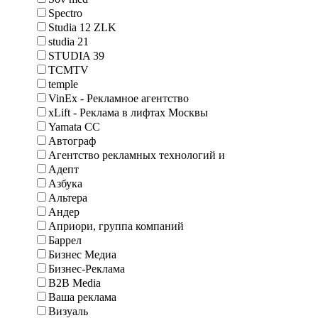
Spectro
Studia 12 ZLK
studia 21
STUDIA 39
TCMTV
temple
VinEx - Рекламное агентство
xLift - Реклама в лифтах Москвы
Yamata CC
Автограф
Агентство рекламных технологий и
Адепт
Азбука
Альтера
Андер
Априори, группа компаний
Баррел
Бизнес Медиа
Бизнес-Реклама
В2В Media
Ваша реклама
Визуаль