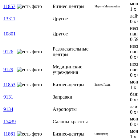
мон
11857
Бизнес-центры
Марите Мельникайте
1 x 
лай
13311
Другое
0 x 
нес
10801
Другое
пан
0.5
нес
Развлекательные
9126
пан
центры
0 x 
нес
Медицинские
9129
пан
учреждения
0 x 
мон
11853
Бизнес-центры
Бизнес Градъ
1 x 
бан
9131
Заправки
0 x 
лай
9134
Аэропорты
0 x 
мон
15439
Салоны красоты
0 x 
мон
11861
Бизнес-центры
Сити центр
1 x 