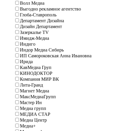
Волл Медиа
Выгодно рекламное агентство
Глоба-Ставрополь
Департамент Дизайна
Дизайн Департамент
Зазеркалье TV
Имидж-Медиа
Индиго
Индор Медиа Сибирь
ИП Самороковская Анна Ивановна
Ирида
КавМедиа Груп
КИНОДОКТОР
Компания МИР ВК
Лита-Гранд
Магнет Медиа
МаксМедиаГрупп
Мастер Ин
Медиа групп
МЕДИА СТАР
Медиа Центр
Медиа+