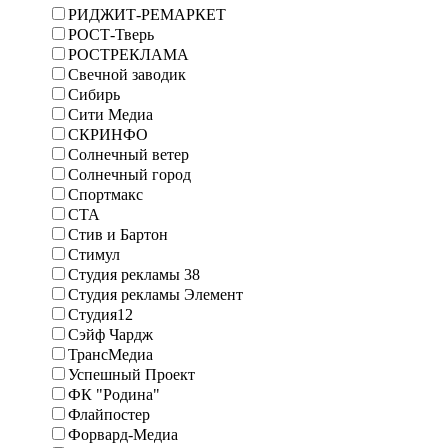
РИДЖИТ-РЕМАРКЕТ
РОСТ-Тверь
РОСТРЕКЛАМА
Свечной заводик
Сибирь
Сити Медиа
СКРИНФО
Солнечный ветер
Солнечный город
Спортмакс
СТА
Стив и Бартон
Стимул
Студия рекламы 38
Студия рекламы Элемент
Студия12
Сэйф Чардж
ТрансМедиа
Успешный Проект
ФК "Родина"
Флайпостер
Форвард-Медиа