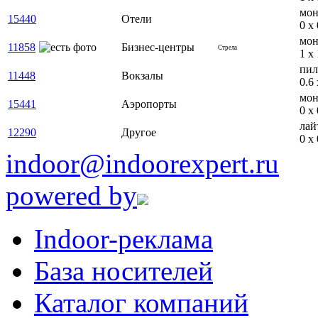
мон
15440
Отели
0 x 
мон
11858
Бизнес-центры
Стрела
1 x 
пил
11448
Вокзалы
0.6 
мон
15441
Аэропорты
0 x 
лай
12290
Другое
0 x 
indoor@indoorexpert.ru
powered by
Indoor-реклама
База носителей
Каталог компаний