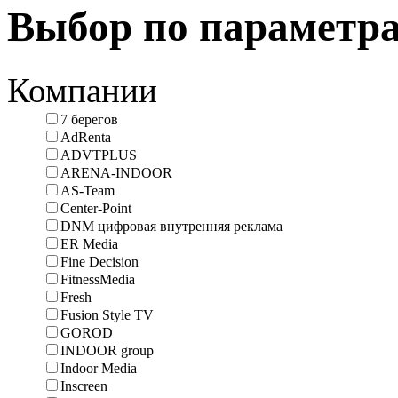
Выбор по параметр
Компании
7 берегов
AdRenta
ADVTPLUS
ARENA-INDOOR
AS-Team
Center-Point
DNM цифровая внутренняя реклама
ER Media
Fine Decision
FitnessMedia
Fresh
Fusion Style TV
GOROD
INDOOR group
Indoor Media
Inscreen