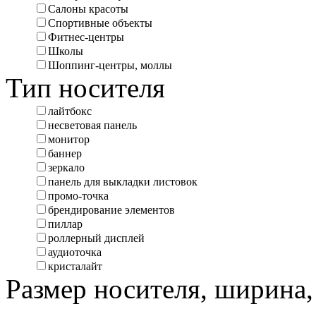
Салоны красоты
Спортивные объекты
Фитнес-центры
Школы
Шоппинг-центры, моллы
Тип носителя
лайтбокс
несветовая панель
монитор
баннер
зеркало
панель для выкладки листовок
промо-точка
брендирование элементов
пиллар
роллерный дисплей
аудиоточка
кристалайт
Размер носителя, ширина,