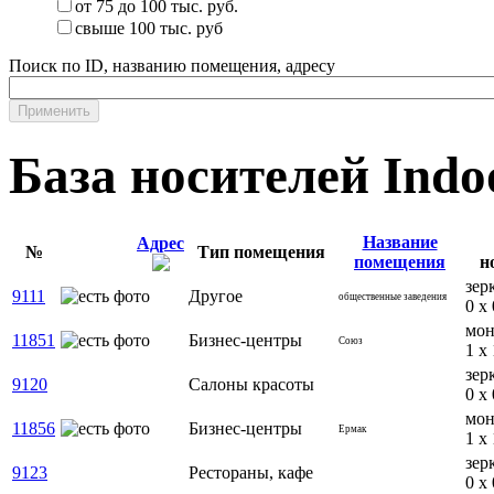
от 75 до 100 тыс. руб.
свыше 100 тыс. руб
Поиск по ID, названию помещения, адресу
Применить
База носителей Indo
Название
Адрес
№
Тип помещения
помещения
н
зер
9111
Другое
общественные заведения
0 x 
мон
11851
Бизнес-центры
Союз
1 x 
зер
9120
Салоны красоты
0 x 
мон
11856
Бизнес-центры
Ермак
1 x 
зер
9123
Рестораны, кафе
0 x 