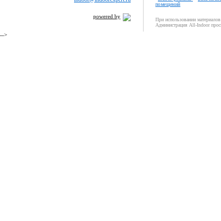
помещений
powered by
При использовании материалов 
Администрация All-Indoor прос
-->