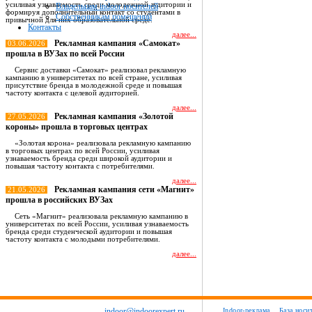
усиливая узнаваемость среди молодежной аудитории и
Владельцам indoor носителей
формируя дополнительный контакт со студентами в
Собственникам помещений
привычной для них образовательной среде.
Контакты
далее...
Рекламная кампания «Самокат»
03.06.2026
прошла в ВУЗах по всей России
Сервис доставки «Самокат» реализовал рекламную
кампанию в университетах по всей стране, усиливая
присутствие бренда в молодежной среде и повышая
частоту контакта с целевой аудиторией.
далее...
Рекламная кампания «Золотой
27.05.2026
короны» прошла в торговых центрах
«Золотая корона» реализовала рекламную кампанию
в торговых центрах по всей России, усиливая
узнаваемость бренда среди широкой аудитории и
повышая частоту контакта с потребителями.
далее...
Рекламная кампания сети «Магнит»
21.05.2026
прошла в российских ВУЗах
Сеть «Магнит» реализовала рекламную кампанию в
университетах по всей России, усиливая узнаваемость
бренда среди студенческой аудитории и повышая
частоту контакта с молодыми потребителями.
далее...
Все новости
indoor@indoorexpert.ru
Indoor-реклама
База носи