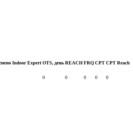
нено Indoor Expert
OTS, день
REACH
FRQ
СPT
СPT Reach
0
0
0
0
0