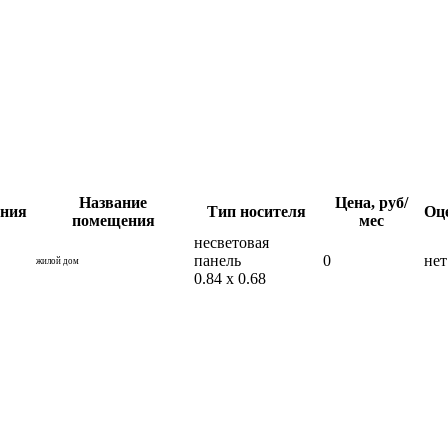
Название
Цена, руб/
ния
Тип носителя
Оце
помещения
мес
несветовая
панель
0
нет
жилой дом
0.84 x 0.68