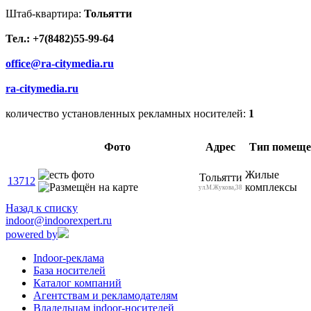
Штаб-квартира:
Тольятти
Тел.: +7(8482)55-99-64
office@ra-citymedia.ru
ra-citymedia.ru
количество установленных рекламных носителей:
1
Фото
Адрес
Тип помеще
Жилые
Тольятти
13712
комплексы
ул.М.Жукова,38
Назад к списку
indoor@indoorexpert.ru
powered by
Indoor-реклама
База носителей
Каталог компаний
Агентствам и рекламодателям
Владельцам indoor-носителей