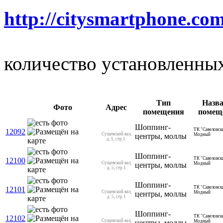
http://citysmartphone.com
количество установленны
Тип
Назва
Фото
Адрес
помещения
помещ
Шоппинг-
ТК "Савеловск
12092
Сущевский вал,
центры, моллы
Модный
д. 5, стр.1.
Шоппинг-
ТК "Савеловск
12100
Сущевский вал,
центры, моллы
Модный
д. 5, стр.1
Шоппинг-
ТК "Савеловск
12101
Сущевский вал,
центры, моллы
Модный
д. 5, стр.1
Шоппинг-
ТК "Савеловск
12102
Сущевский вал,
центры, моллы
Модный