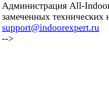
Администрация All-Indoor
замеченных технических н
support@indoorexpert.ru
-->