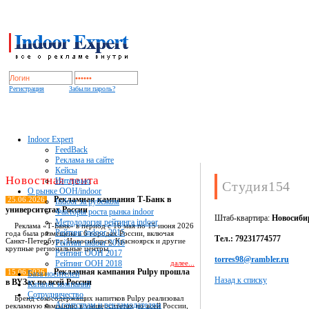
Регистрация
Забыли пароль?
Indoor Expert
FeedBack
Реклама на сайте
Кейсы
Новостная лента
Интервью
Студия154
О рынке OOH/indoor
Рекламная кампания Т-Банк в
25.06.2026
Indoor за рубежом
университетах России
Факторы роста рынка indoor
Штаб-квартира:
Новосиби
Методология рейтинга indoor
Реклама «Т-Банк» в период с 16 мая по 15 июня 2026
Рейтинг indoor 2015
года была размещена в 6 городах России, включая
Тел.: 79231774577
Санкт-Петербург, Новосибирск, Красноярск и другие
Рейтинг indoor 2016
крупные региональные центры.
Рейтинг OOH 2017
torres98@rambler.ru
Рейтинг OOH 2018
далее...
Рекламная кампания Pulpy прошла
15.06.2026
База носителей
Назад к списку
в ВУЗах по всей России
Каталог компаний
Сотрудничество
Бренд сокосодержащих напитков Pulpy реализовал
Агентствам и рекламодателям
рекламную кампанию в университетах по всей России,