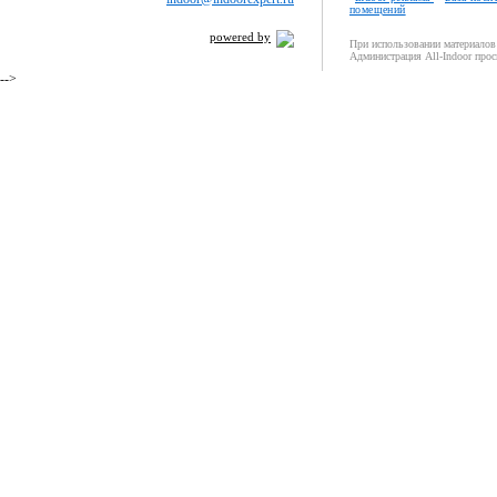
помещений
powered by
При использовании материалов 
Администрация All-Indoor прос
-->