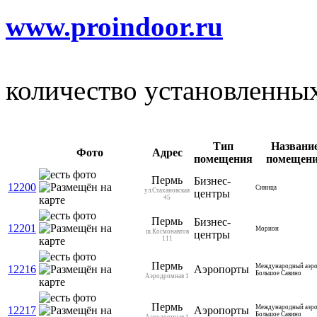
www.proindoor.ru
количество установленны
Тип
Названи
Фото
Адрес
помещения
помещен
Пермь
Бизнес-
12200
Синица
ул.Стахановская
центры
45
Пермь
Бизнес-
12201
Морион
ш.Космонавтов
центры
111
Пермь
Международный аэр
12216
Аэропорты
Большое Савино
Аэродромная 1
Пермь
Международный аэр
12217
Аэропорты
Большое Савино
Аэродромная 1