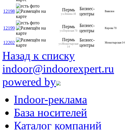
Бизнес-
Пермь
12198
Вавилон
центры
ул.Ленина 38
Бизнес-
Пермь
12199
Кирова 70
центры
ул.Пермская 70
Пермь
Бизнес-
12202
Монастырская 14
ул.Монастырская
центры
14
Назад к списку
indoor@indoorexpert.ru
powered by
Indoor-реклама
База носителей
Каталог компаний