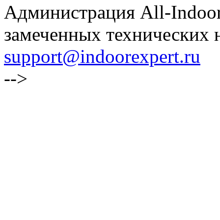
Администрация All-Indoor
замеченных технических н
support@indoorexpert.ru
-->