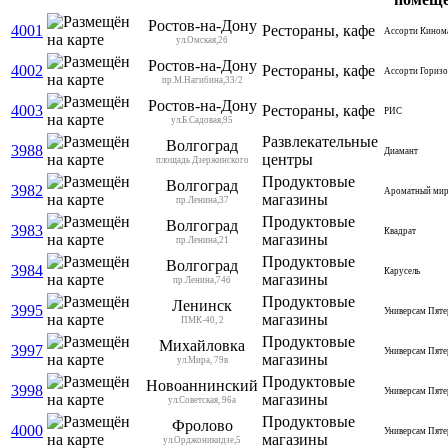
Ростов-на-Дону
4001
Рестораны, кафе
Ассорти Кином
ул.Омская,2б
Ростов-на-Дону
4002
Рестораны, кафе
Ассорти Горизо
пр.М.Нагибина,33/2
Ростов-на-Дону
4003
Рестораны, кафе
РИС
ул.Б.Садовая,95
Развлекательные
Волгоград
3988
Диамант
центры
площадь Дзержинского
Продуктовые
Волгоград
3982
Ароматный ми
магазины
пр.Ленина,37
Продуктовые
Волгоград
3983
Квадрат
магазины
пр.Ленина,21
Продуктовые
Волгоград
3984
Карусель
магазины
пр.Ленина,74б
Продуктовые
Ленинск
3995
Универсам Пяте
магазины
ПМК-40, 2
Продуктовые
Михайловка
3997
Универсам Пяте
магазины
ул.Мира, 79в
Продуктовые
Новоаннинский
3998
Универсам Пяте
магазины
ул.Советская, 96а
Продуктовые
Фролово
4000
Универсам Пяте
магазины
ул.Орджоникидзе,5