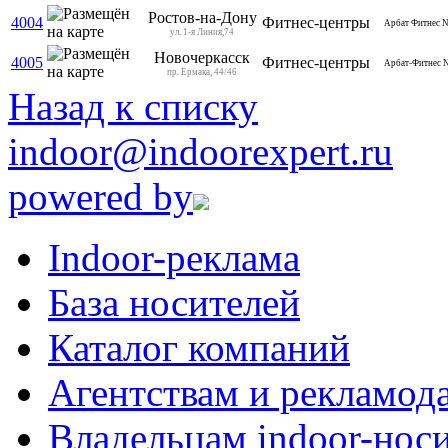
Ростов-на-Дону
4004
Фитнес-центры
Арбат Фитнес
ул. 1-я Линия,74
Новочеркасск
4005
Фитнес-центры
Арбат-Фитнес
пр. Ермака, 44/46
Назад к списку
indoor@indoorexpert.ru
powered by
Indoor-реклама
База носителей
Каталог компаний
Агентствам и рекламод
Владельцам indoor-нос