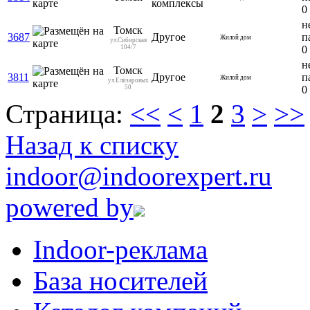
комплексы
0
н
Томск
3687
Другое
п
Жилой дом
ул.Сибирская
104/7
0
н
Томск
3811
Другое
п
Жилой дом
ул.Елизаровых
50
0
Страница:
<<
<
1
2
3
>
>>
Назад к списку
indoor@indoorexpert.ru
powered by
Indoor-реклама
База носителей