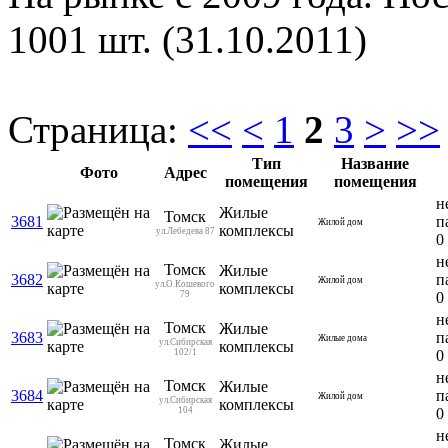
1001 шт. (31.10.2011)
Страница:
<<
<
1
2
3
>
>>
Тип
Название
Фото
Адрес
помещения
помещения
н
Жилые
Томск
3681
п
Жилой дом
комплексы
ул.Лебедева 87
0
н
Томск
Жилые
3682
п
Жилой дом
ул.О.Кошевого
комплексы
79
0
н
Томск
Жилые
3683
п
Жилые дома
ул.Сибирская
комплексы
102/1
0
н
Томск
Жилые
3684
п
Жилой дом
ул.Сибирская
комплексы
104
0
н
Томск
Жилые