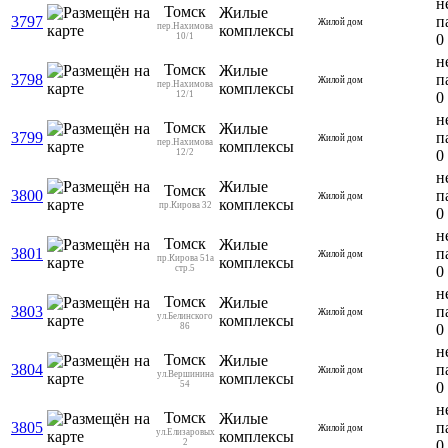
н
Томск
Жилые
3797
п
Жилой дом
пер.Нахимова
комплексы
10/1
0
н
Томск
Жилые
3798
п
Жилой дом
пер.Нахимова
комплексы
12/1
0
н
Томск
Жилые
3799
п
Жилой дом
пер.Нахимова
комплексы
12/2
0
н
Жилые
Томск
3800
п
Жилой дом
комплексы
пр.Кирова 32
0
н
Томск
Жилые
3801
п
Жилой дом
пр.Кирова 51а
комплексы
стр.5
0
н
Томск
Жилые
3803
п
Жилой дом
ул.Белинского
комплексы
86
0
н
Томск
Жилые
3804
п
Жилой дом
ул.Вершинина
комплексы
54
0
н
Томск
Жилые
3805
п
Жилой дом
ул.Елизаровых
комплексы
2
0