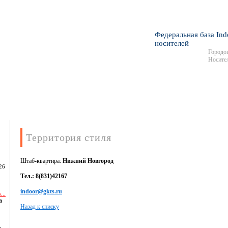
Федеральная база Ind
носителей
Городов
Носител
Территория стиля
Штаб-квартира:
Нижний Новгород
26
Тел.: 8(831)42167
indoor@gkts.ru
...
а
Назад к списку
,