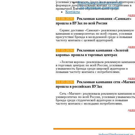
усиливая узнаваемость среди молодежной аудитории 
Владельцам indoor носителей
формируя дополнительный контакт со студентами в
Собственникам помещений
привычной для них образовательной среде.
Контакты
далее
Рекламная кампания «Самокат»
03.06.2026
прошла в ВУЗах по всей России
Сервис доставки «Самокат» реализовал рекламную
кампанию в университетах по всей стране, усиливая
присутствие бренда в молодежной среде и повышая
частоту контакта с целевой аудиторией.
далее
Рекламная кампания «Золотой
27.05.2026
короны» прошла в торговых центрах
«Золотая корона» реализовала рекламную кампани
в торговых центрах по всей России, усиливая
узнаваемость бренда среди широкой аудитории и
повышая частоту контакта с потребителями.
далее
Рекламная кампания сети «Магни
21.05.2026
прошла в российских ВУЗах
Сеть «Магнит» реализовала рекламную кампанию в
университетах по всей России, усиливая узнаваемость
бренда среди студенческой аудитории и повышая
частоту контакта с молодыми потребителями.
далее
Все новост
indoor@indoorexpert.ru