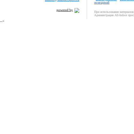
помещений
powered by
При использовании материалов 
Администрация All-Indoor прос
-->