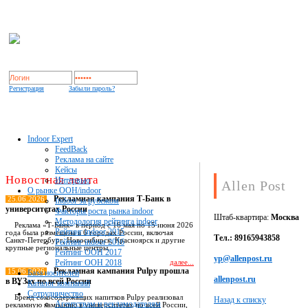
Регистрация
Забыли пароль?
Indoor Expert
FeedBack
Реклама на сайте
Кейсы
Новостная лента
Интервью
Allen Post
О рынке OOH/indoor
Рекламная кампания Т-Банк в
25.06.2026
Indoor за рубежом
университетах России
Факторы роста рынка indoor
Штаб-квартира:
Москва
Методология рейтинга indoor
Реклама «Т-Банк» в период с 16 мая по 15 июня 2026
Рейтинг indoor 2015
года была размещена в 6 городах России, включая
Тел.: 89165943858
Санкт-Петербург, Новосибирск, Красноярск и другие
Рейтинг indoor 2016
крупные региональные центры.
Рейтинг OOH 2017
yp@allenpost.ru
Рейтинг OOH 2018
далее...
Рекламная кампания Pulpy прошла
15.06.2026
База носителей
allenpost.ru
в ВУЗах по всей России
Каталог компаний
Сотрудничество
Бренд сокосодержащих напитков Pulpy реализовал
Назад к списку
Агентствам и рекламодателям
рекламную кампанию в университетах по всей России,