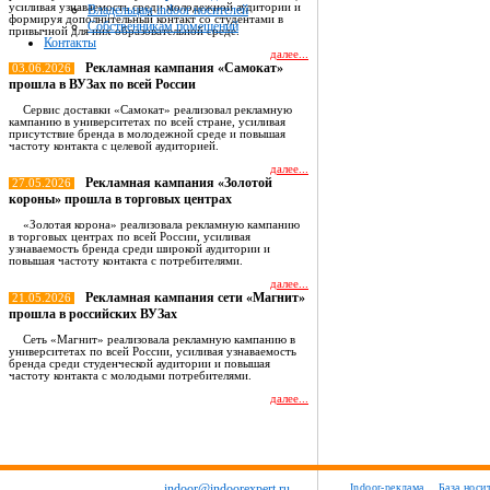
усиливая узнаваемость среди молодежной аудитории и
Владельцам indoor носителей
формируя дополнительный контакт со студентами в
Собственникам помещений
привычной для них образовательной среде.
Контакты
далее...
Рекламная кампания «Самокат»
03.06.2026
прошла в ВУЗах по всей России
Сервис доставки «Самокат» реализовал рекламную
кампанию в университетах по всей стране, усиливая
присутствие бренда в молодежной среде и повышая
частоту контакта с целевой аудиторией.
далее...
Рекламная кампания «Золотой
27.05.2026
короны» прошла в торговых центрах
«Золотая корона» реализовала рекламную кампанию
в торговых центрах по всей России, усиливая
узнаваемость бренда среди широкой аудитории и
повышая частоту контакта с потребителями.
далее...
Рекламная кампания сети «Магнит»
21.05.2026
прошла в российских ВУЗах
Сеть «Магнит» реализовала рекламную кампанию в
университетах по всей России, усиливая узнаваемость
бренда среди студенческой аудитории и повышая
частоту контакта с молодыми потребителями.
далее...
Все новости
indoor@indoorexpert.ru
Indoor-реклама
База носи