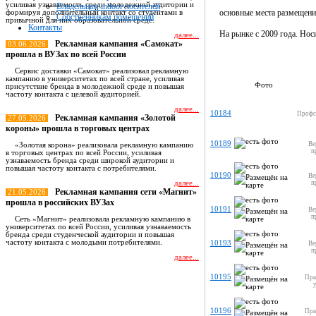
усиливая узнаваемость среди молодежной аудитории и
Владельцам indoor носителей
основные места размещени
формируя дополнительный контакт со студентами в
Собственникам помещений
привычной для них образовательной среде.
Контакты
На рынке с 2009 года. Носи
далее...
Рекламная кампания «Самокат»
03.06.2026
прошла в ВУЗах по всей России
Сервис доставки «Самокат» реализовал рекламную
кампанию в университетах по всей стране, усиливая
Фото
присутствие бренда в молодежной среде и повышая
частоту контакта с целевой аудиторией.
далее...
10184
Профс
Рекламная кампания «Золотой
27.05.2026
короны» прошла в торговых центрах
10189
Ве
«Золотая корона» реализовала рекламную кампанию
п
в торговых центрах по всей России, усиливая
узнаваемость бренда среди широкой аудитории и
повышая частоту контакта с потребителями.
10190
Ве
далее...
п
Рекламная кампания сети «Магнит»
21.05.2026
прошла в российских ВУЗах
10191
Ве
п
Сеть «Магнит» реализовала рекламную кампанию в
университетах по всей России, усиливая узнаваемость
бренда среди студенческой аудитории и повышая
частоту контакта с молодыми потребителями.
10193
Ве
п
далее...
10195
Пра
Все новости
10196
Пра