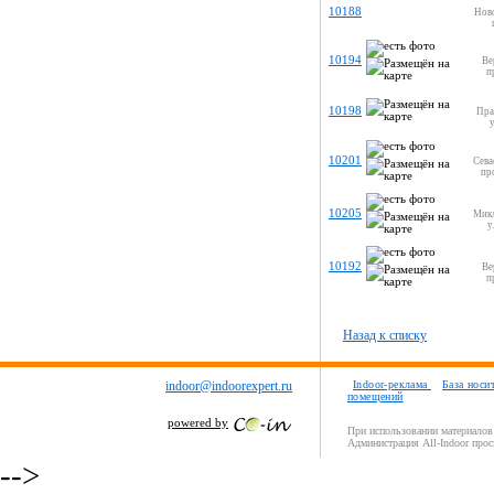
10188
Нов
10194
Ве
п
10198
Пра
10201
Сева
пр
10205
Мик
у
10192
Ве
п
Назад к списку
indoor@indoorexpert.ru
Indoor-реклама
База носи
помещений
powered by
При использовании материалов 
Администрация All-Indoor прос
-->