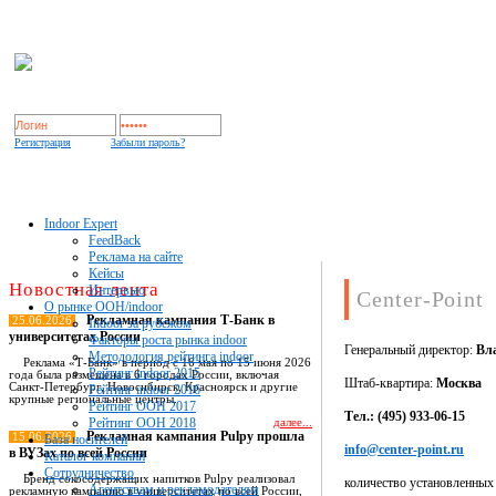
Регистрация
Забыли пароль?
Indoor Expert
FeedBack
Реклама на сайте
Кейсы
Новостная лента
Интервью
Center-Point
О рынке OOH/indoor
Рекламная кампания Т-Банк в
25.06.2026
Indoor за рубежом
университетах России
Факторы роста рынка indoor
Генеральный директор:
Вл
Методология рейтинга indoor
Реклама «Т-Банк» в период с 16 мая по 15 июня 2026
Рейтинг indoor 2015
года была размещена в 6 городах России, включая
Штаб-квартира:
Москва
Санкт-Петербург, Новосибирск, Красноярск и другие
Рейтинг indoor 2016
крупные региональные центры.
Рейтинг OOH 2017
Тел.: (495) 933-06-15
Рейтинг OOH 2018
далее...
Рекламная кампания Pulpy прошла
15.06.2026
База носителей
info@center-point.ru
в ВУЗах по всей России
Каталог компаний
Сотрудничество
Бренд сокосодержащих напитков Pulpy реализовал
количество установленных
Агентствам и рекламодателям
рекламную кампанию в университетах по всей России,