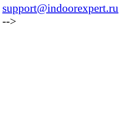
support@indoorexpert.ru
-->