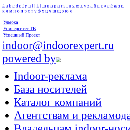
#
a
b
c
d
e
f
g
h
i
j
k
l
m
n
o
p
q
r
s
t
u
v
w
x
y
z
а
б
в
г
д
е
ё
ж
з
и
к
л
м
н
о
п
р
с
т
у
ф
х
ц
ч
ш
щ
э
ю
я
Улыбка
Университет ТВ
Успешный Проект
indoor@indoorexpert.ru
powered by
Indoor-реклама
База носителей
Каталог компаний
Агентствам и рекламод
Владельцам indoor-нос