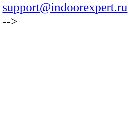
support@indoorexpert.ru
-->