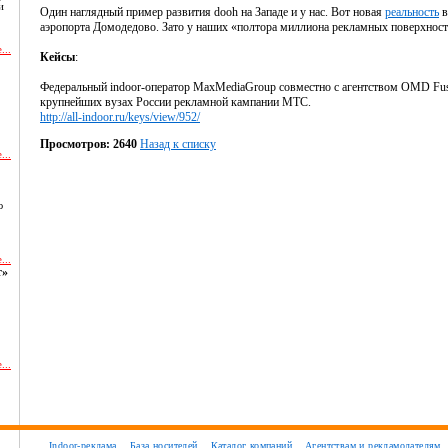
и
Один наглядный пример развития dooh на Западе и у нас. Вот новая
реальность
в
аэропорта Домодедово. Зато у наших «полтора миллиона рекламных поверхност
...
Кейсы
:
Федеральный indoor-оператор MaxMediaGroup совместно с агентством OMD Fus
крупнейших вузах России рекламной кампании МТС.
http://all-indoor.ru/keys/view/952/
Просмотров: 2640
Назад к списку
...
ю
...
т»
...
и
Indoor-реклама
База носителей
Каталог компаний
Агентствам и рекламодателям