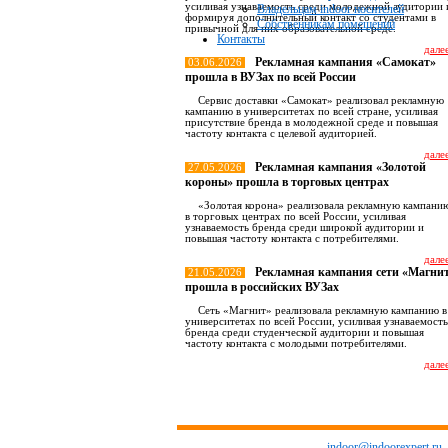
усиливая узнаваемость среди молодежной аудитории 
Владельцам indoor носителей
формируя дополнительный контакт со студентами в
Собственникам помещений
привычной для них образовательной среде.
Контакты
далее
Рекламная кампания «Самокат»
03.06.2026
прошла в ВУЗах по всей России
Сервис доставки «Самокат» реализовал рекламную
кампанию в университетах по всей стране, усиливая
присутствие бренда в молодежной среде и повышая
частоту контакта с целевой аудиторией.
далее
Рекламная кампания «Золотой
27.05.2026
короны» прошла в торговых центрах
«Золотая корона» реализовала рекламную кампани
в торговых центрах по всей России, усиливая
узнаваемость бренда среди широкой аудитории и
повышая частоту контакта с потребителями.
далее
Рекламная кампания сети «Магни
21.05.2026
прошла в российских ВУЗах
Сеть «Магнит» реализовала рекламную кампанию в
университетах по всей России, усиливая узнаваемость
бренда среди студенческой аудитории и повышая
частоту контакта с молодыми потребителями.
далее
Все новост
indoor@indoorexpert.ru