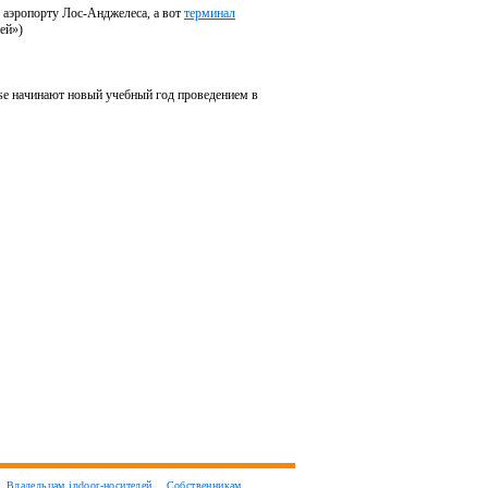
 аэропорту Лос-Анджелеса, а вот
терминал
ей»)
e начинают новый учебный год проведением в
Владельцам indoor-носителей
Собственникам