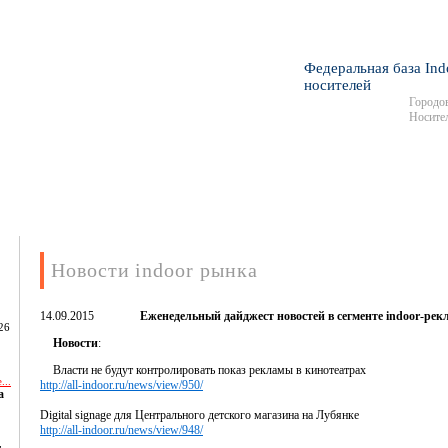
Федеральная база Ind
носителей
Городов
Носител
Новости indoor рынка
14.09.2015
Еженедельный дайджест новостей в сегменте indoor-рек
26
Новости
:
Власти не будут контролировать показ рекламы в кинотеатрах
...
http://all-indoor.ru/news/view/950/
а
Digital signage для Центрального детского магазина на Лубянке
http://all-indoor.ru/news/view/948/
,