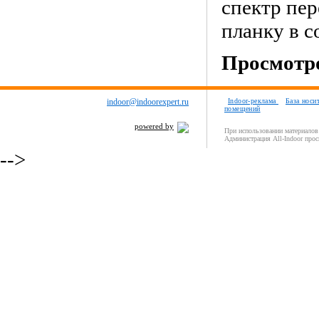
спектр пе
планку в с
Просмотро
indoor@indoorexpert.ru
Indoor-реклама
База носи
помещений
powered by
При использовании материалов 
Администрация All-Indoor прос
-->