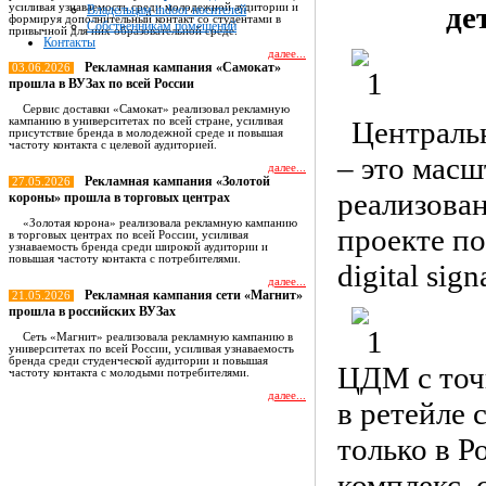
де
усиливая узнаваемость среди молодежной аудитории и
Владельцам indoor носителей
формируя дополнительный контакт со студентами в
Собственникам помещений
привычной для них образовательной среде.
Контакты
далее...
Рекламная кампания «Самокат»
03.06.2026
прошла в ВУЗах по всей России
Сервис доставки «Самокат» реализовал рекламную
кампанию в университетах по всей стране, усиливая
Централь
присутствие бренда в молодежной среде и повышая
частоту контакта с целевой аудиторией.
– это мас
далее...
Рекламная кампания «Золотой
27.05.2026
реализова
короны» прошла в торговых центрах
«Золотая корона» реализовала рекламную кампанию
проекте п
в торговых центрах по всей России, усиливая
узнаваемость бренда среди широкой аудитории и
повышая частоту контакта с потребителями.
digital si
далее...
Рекламная кампания сети «Магнит»
21.05.2026
прошла в российских ВУЗах
Сеть «Магнит» реализовала рекламную кампанию в
университетах по всей России, усиливая узнаваемость
бренда среди студенческой аудитории и повышая
ЦДМ с точ
частоту контакта с молодыми потребителями.
далее...
в ретейле 
Все новости
только в Р
комплекс, 