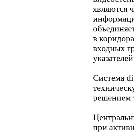
являются ч
информаци
объединяе
в коридора
входных гр
указателе
Система di
техническу
решением у
Центральн
при актив