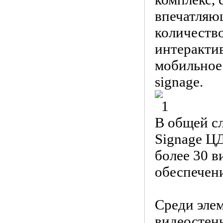
впечатляю
количеств
интеракти
мобильное 
signage.
В общей сл
Signage ЦД
более 30 
обеспечен
Среди эле
видеостены