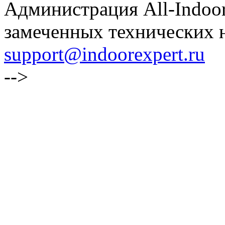
Администрация All-Indoor
замеченных технических н
support@indoorexpert.ru
-->