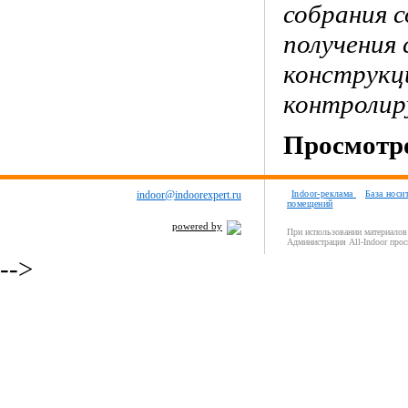
собрания 
получения 
конструкц
контролир
Просмотро
indoor@indoorexpert.ru
Indoor-реклама
База носи
помещений
powered by
При использовании материалов 
Администрация All-Indoor прос
-->