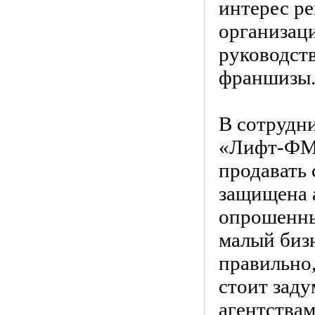
интерес р
организац
руководств
франшизы
В сотрудн
«Лифт-ФМ»
продавать 
защищена 
опрошенных
малый биз
правильно,
стоит зад
агентствам