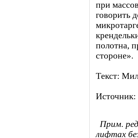
при массо
говорить д
микротарг
крендельк
полотна, п
стороне».
Текст: Ми
Источник:
Прим. ре
лифтах бе