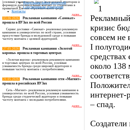
усиливая узнаваемость среди молодежной аудитории и
Владельцам indoor носителей
формируя дополнительный контакт со студентами в
Собственникам помещений
привычной для них образовательной среде.
Контакты
далее...
Рекламный
Рекламная кампания «Самокат»
03.06.2026
прошла в ВУЗах по всей России
кризис бю
Сервис доставки «Самокат» реализовал рекламную
кампанию в университетах по всей стране, усиливая
совсем не 
присутствие бренда в молодежной среде и повышая
частоту контакта с целевой аудиторией.
I полугоди
далее...
Рекламная кампания «Золотой
27.05.2026
короны» прошла в торговых центрах
средствах 
«Золотая корона» реализовала рекламную кампанию
в торговых центрах по всей России, усиливая
около 138 
узнаваемость бренда среди широкой аудитории и
повышая частоту контакта с потребителями.
соответст
далее...
Рекламная кампания сети «Магнит»
21.05.2026
Положител
прошла в российских ВУЗах
Сеть «Магнит» реализовала рекламную кампанию в
интернет-р
университетах по всей России, усиливая узнаваемость
бренда среди студенческой аудитории и повышая
частоту контакта с молодыми потребителями.
– спад.
далее...
Все новости
Создатели