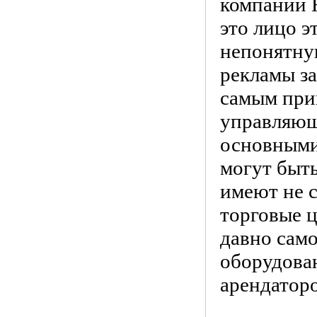
компании H
это лицо э
непонятну
рекламы з
самым прин
управляющи
основными
могут быть
имеют не 
торговые 
давно сам
оборудова
арендаторо