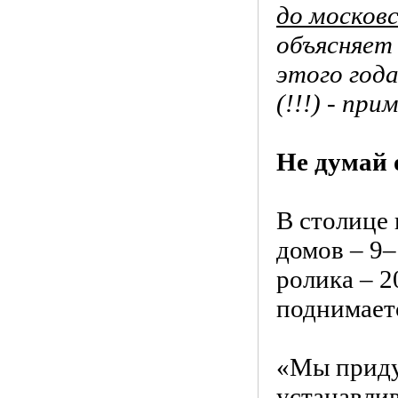
до москов
объясняет
этого год
(!!!) - при
Не думай 
В столице 
домов – 9
ролика – 2
поднимаетс
«Мы приду
устанавлив