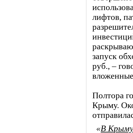
использов
лифтов, па
разрешите
инвестици
раскрываю
запуск обх
руб., – го
вложенные 
Полтора го
Крыму. Ок
отправила
«
В Крыму