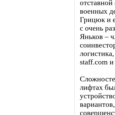
отставной
военных д
Грицюк и 
с очень р
Яньков – ч
соинвестор
логистика,
staff.com 
Сложностей
лифтах был
устройств
вариантов,
совершенст