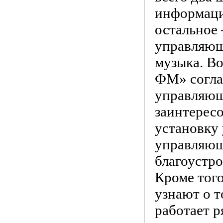
информации
остальное 
управляющ
музыка. Во
ФМ» согла
управляющ
заинтересо
установку 
управляющ
благоустр
Кроме того
узнают о т
работает р