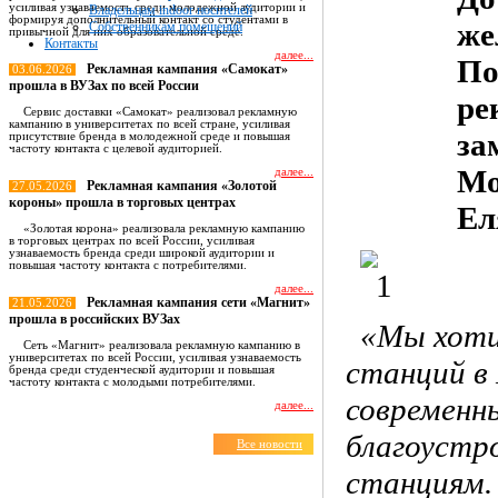
усиливая узнаваемость среди молодежной аудитории и
Владельцам indoor носителей
формируя дополнительный контакт со студентами в
же
Собственникам помещений
привычной для них образовательной среде.
Контакты
далее...
По
Рекламная кампания «Самокат»
03.06.2026
прошла в ВУЗах по всей России
ре
Сервис доставки «Самокат» реализовал рекламную
кампанию в университетах по всей стране, усиливая
за
присутствие бренда в молодежной среде и повышая
частоту контакта с целевой аудиторией.
Мо
далее...
Рекламная кампания «Золотой
27.05.2026
короны» прошла в торговых центрах
Ел
«Золотая корона» реализовала рекламную кампанию
в торговых центрах по всей России, усиливая
узнаваемость бренда среди широкой аудитории и
повышая частоту контакта с потребителями.
далее...
Рекламная кампания сети «Магнит»
21.05.2026
прошла в российских ВУЗах
«Мы хоти
Сеть «Магнит» реализовала рекламную кампанию в
университетах по всей России, усиливая узнаваемость
станций в
бренда среди студенческой аудитории и повышая
частоту контакта с молодыми потребителями.
современн
далее...
благоустр
Все новости
станциям.