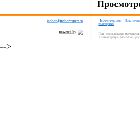
Просмотро
indoor@indoorexpert.ru
Indoor-реклама
База носи
помещений
powered by
При использовании материалов 
Администрация All-Indoor прос
-->