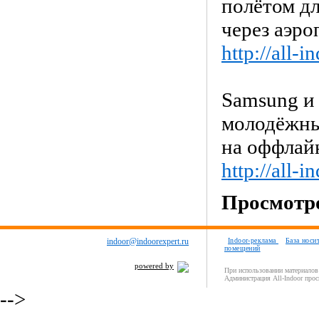
полётом д
через аэр
http://all-
Samsung и
молодёжны
на оффлай
http://all-
Просмотро
indoor@indoorexpert.ru
Indoor-реклама
База носи
помещений
powered by
При использовании материалов 
Администрация All-Indoor прос
-->