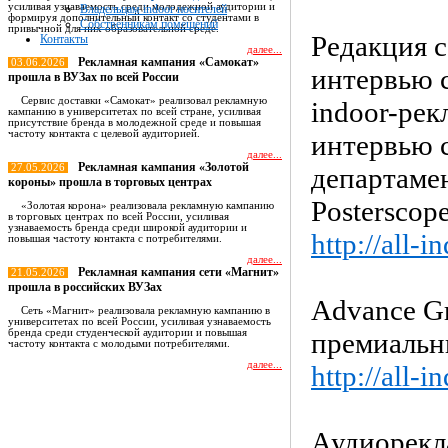
усиливая узнаваемость среди молодежной аудитории и
Владельцам indoor носителей
формируя дополнительный контакт со студентами в
Собственникам помещений
привычной для них образовательной среде.
Редакция с
Контакты
далее...
Рекламная кампания «Самокат»
03.06.2026
интервью 
прошла в ВУЗах по всей России
Сервис доставки «Самокат» реализовал рекламную
indoor-ре
кампанию в университетах по всей стране, усиливая
присутствие бренда в молодежной среде и повышая
частоту контакта с целевой аудиторией.
интервью 
далее...
Рекламная кампания «Золотой
27.05.2026
департамен
короны» прошла в торговых центрах
Posterscope
«Золотая корона» реализовала рекламную кампанию
в торговых центрах по всей России, усиливая
узнаваемость бренда среди широкой аудитории и
http://all-
повышая частоту контакта с потребителями.
далее...
Рекламная кампания сети «Магнит»
21.05.2026
прошла в российских ВУЗах
Advance G
Сеть «Магнит» реализовала рекламную кампанию в
университетах по всей России, усиливая узнаваемость
бренда среди студенческой аудитории и повышая
премиальн
частоту контакта с молодыми потребителями.
далее...
http://all-
Все новости
Аудиорекл